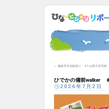
←
備前市文化財巡り ＃3 山田方谷宅跡
ひでかの備前walker
2026年7月2日