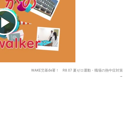
Play
Video
WAKE労基de署！ R8.07 夏ゼロ運動・職場の熱中症対策
→