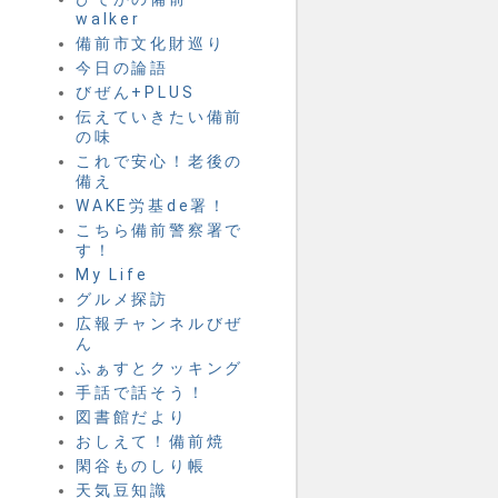
walker
備前市文化財巡り
今日の論語
びぜん+PLUS
伝えていきたい備前
の味
これで安心！老後の
備え
WAKE労基de署！
こちら備前警察署で
す！
My Life
グルメ探訪
広報チャンネルびぜ
ん
ふぁすとクッキング
手話で話そう！
図書館だより
おしえて！備前焼
閑谷ものしり帳
天気豆知識