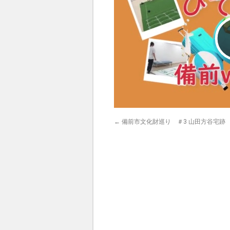
←
備前市文化財巡り ＃3 山田方谷宅跡