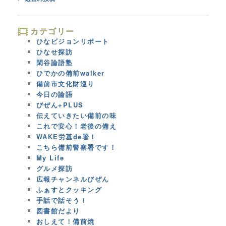
navigation
カテゴリー
ひなビジョンリポート
ひなせ探訪
閑谷論語塾
ひでかの備前walker
備前市文化財巡り
今日の論語
びぜん+PLUS
伝えていきたい備前の味
これで安心！老後の備え
WAKE労基de署！
こちら備前警察署です！
My Life
グルメ探訪
広報チャンネルびぜん
ふぁすとクッキング
手話で話そう！
図書館だより
おしえて！備前焼