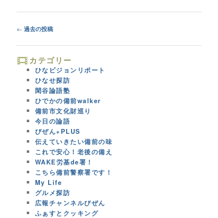
Post
←
過去の投稿
navigation
カテゴリー
ひなビジョンリポート
ひなせ探訪
閑谷論語塾
ひでかの備前walker
備前市文化財巡り
今日の論語
びぜん+PLUS
伝えていきたい備前の味
これで安心！老後の備え
WAKE労基de署！
こちら備前警察署です！
My Life
グルメ探訪
広報チャンネルびぜん
ふぁすとクッキング