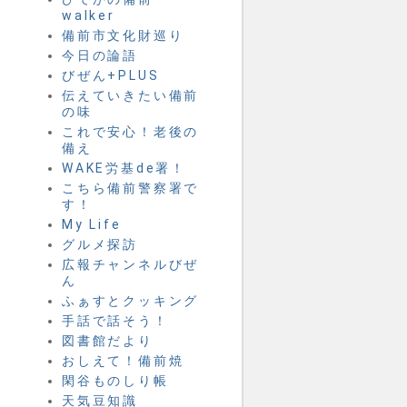
walker
備前市文化財巡り
今日の論語
びぜん+PLUS
伝えていきたい備前
の味
これで安心！老後の
備え
WAKE労基de署！
こちら備前警察署で
す！
My Life
グルメ探訪
広報チャンネルびぜ
ん
ふぁすとクッキング
手話で話そう！
図書館だより
おしえて！備前焼
閑谷ものしり帳
天気豆知識