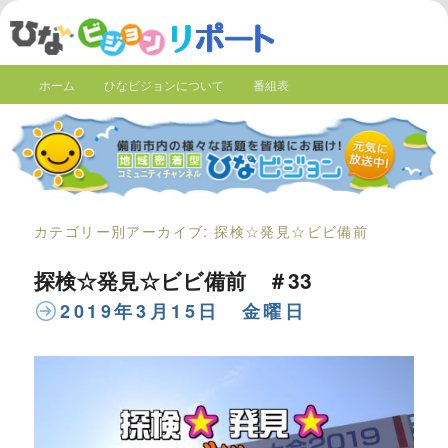
ホーム
ひなビジョンについて
番組表
カテゴリー別アーカイブ:
探検☆発見☆ビビ備前
探検☆発見☆ビビ備前 ＃33
2019年3月15日 金曜日