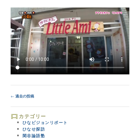
Post
←
過去の投稿
navigation
カテゴリー
ひなビジョンリポート
ひなせ探訪
閑谷論語塾