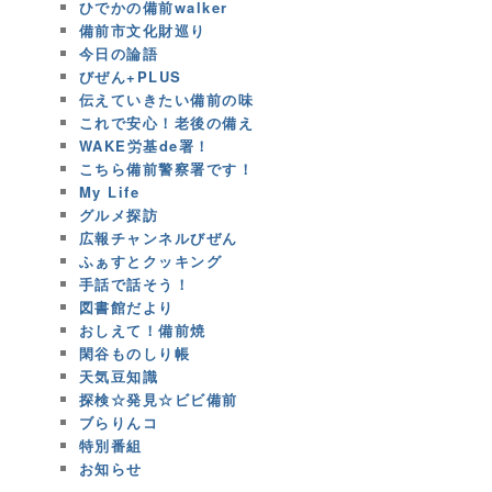
ひでかの備前walker
備前市文化財巡り
今日の論語
びぜん+PLUS
伝えていきたい備前の味
これで安心！老後の備え
WAKE労基de署！
こちら備前警察署です！
My Life
グルメ探訪
広報チャンネルびぜん
ふぁすとクッキング
手話で話そう！
図書館だより
おしえて！備前焼
閑谷ものしり帳
天気豆知識
探検☆発見☆ビビ備前
ブらりんコ
特別番組
お知らせ