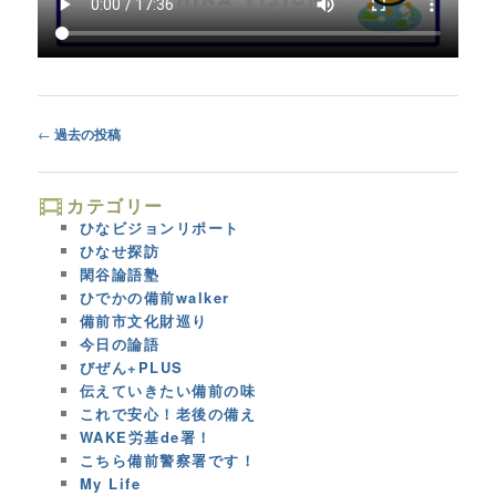
Post
←
過去の投稿
navigation
カテゴリー
ひなビジョンリポート
ひなせ探訪
閑谷論語塾
ひでかの備前walker
備前市文化財巡り
今日の論語
びぜん+PLUS
伝えていきたい備前の味
これで安心！老後の備え
WAKE労基de署！
こちら備前警察署です！
My Life