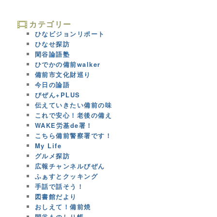
カテゴリー
ひなビジョンリポート
ひなせ探訪
閑谷論語塾
ひでかの備前walker
備前市文化財巡り
今日の論語
びぜん+PLUS
伝えていきたい備前の味
これで安心！老後の備え
WAKE労基de署！
こちら備前警察署です！
My Life
グルメ探訪
広報チャンネルびぜん
ふぁすとクッキング
手話で話そう！
図書館だより
おしえて！備前焼
閑谷ものしり帳