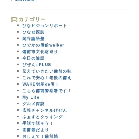
navigation
カテゴリー
ひなビジョンリポート
ひなせ探訪
閑谷論語塾
ひでかの備前walker
備前市文化財巡り
今日の論語
びぜん+PLUS
伝えていきたい備前の味
これで安心！老後の備え
WAKE労基de署！
こちら備前警察署です！
My Life
グルメ探訪
広報チャンネルびぜん
ふぁすとクッキング
手話で話そう！
図書館だより
おしえて！備前焼