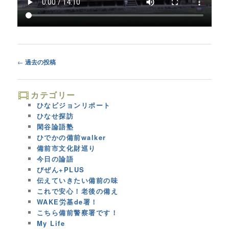
Post
←
過去の投稿
navigation
カテゴリー
ひなビジョンリポート
ひなせ探訪
閑谷論語塾
ひでかの備前walker
備前市文化財巡り
今日の論語
びぜん+PLUS
伝えていきたい備前の味
これで安心！老後の備え
WAKE労基de署！
こちら備前警察署です！
My Life