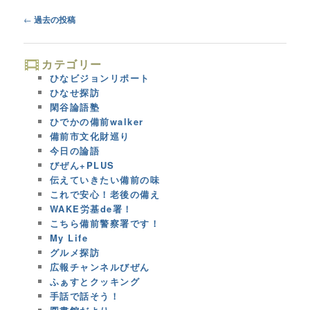
Post
←
過去の投稿
navigation
カテゴリー
ひなビジョンリポート
ひなせ探訪
閑谷論語塾
ひでかの備前walker
備前市文化財巡り
今日の論語
びぜん+PLUS
伝えていきたい備前の味
これで安心！老後の備え
WAKE労基de署！
こちら備前警察署です！
My Life
グルメ探訪
広報チャンネルびぜん
ふぁすとクッキング
手話で話そう！