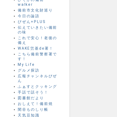
walker
備前市文化財巡り
今日の論語
びぜん+PLUS
伝えていきたい備前
の味
これで安心！老後の
備え
WAKE労基de署！
こちら備前警察署で
す！
My Life
グルメ探訪
広報チャンネルびぜ
ん
ふぁすとクッキング
手話で話そう！
図書館だより
おしえて！備前焼
閑谷ものしり帳
天気豆知識