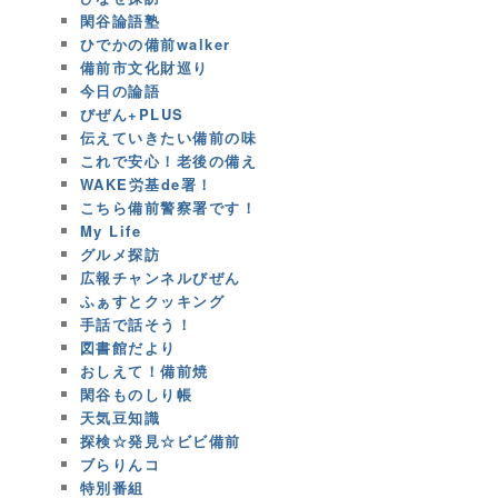
閑谷論語塾
ひでかの備前walker
備前市文化財巡り
今日の論語
びぜん+PLUS
伝えていきたい備前の味
これで安心！老後の備え
WAKE労基de署！
こちら備前警察署です！
My Life
グルメ探訪
広報チャンネルびぜん
ふぁすとクッキング
手話で話そう！
図書館だより
おしえて！備前焼
閑谷ものしり帳
天気豆知識
探検☆発見☆ビビ備前
ブらりんコ
特別番組