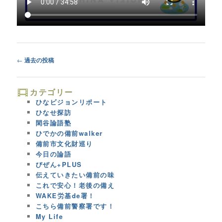
Post
←
過去の投稿
navigation
カテゴリー
ひなビジョンリポート
ひなせ探訪
閑谷論語塾
ひでかの備前walker
備前市文化財巡り
今日の論語
びぜん+PLUS
伝えていきたい備前の味
これで安心！老後の備え
WAKE労基de署！
こちら備前警察署です！
My Life