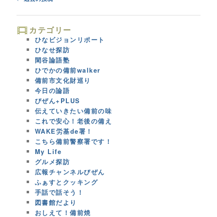
navigation
カテゴリー
ひなビジョンリポート
ひなせ探訪
閑谷論語塾
ひでかの備前walker
備前市文化財巡り
今日の論語
びぜん+PLUS
伝えていきたい備前の味
これで安心！老後の備え
WAKE労基de署！
こちら備前警察署です！
My Life
グルメ探訪
広報チャンネルびぜん
ふぁすとクッキング
手話で話そう！
図書館だより
おしえて！備前焼