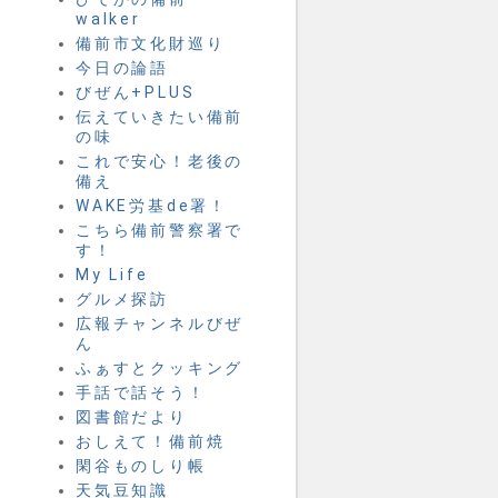
walker
備前市文化財巡り
今日の論語
びぜん+PLUS
伝えていきたい備前
の味
これで安心！老後の
備え
WAKE労基de署！
こちら備前警察署で
す！
My Life
グルメ探訪
広報チャンネルびぜ
ん
ふぁすとクッキング
手話で話そう！
図書館だより
おしえて！備前焼
閑谷ものしり帳
天気豆知識