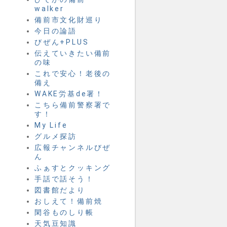
walker
備前市文化財巡り
今日の論語
びぜん+PLUS
伝えていきたい備前
の味
これで安心！老後の
備え
WAKE労基de署！
こちら備前警察署で
す！
My Life
グルメ探訪
広報チャンネルびぜ
ん
ふぁすとクッキング
手話で話そう！
図書館だより
おしえて！備前焼
閑谷ものしり帳
天気豆知識