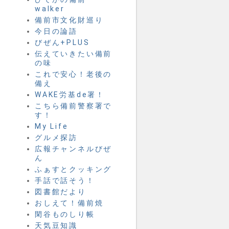
walker
備前市文化財巡り
今日の論語
びぜん+PLUS
伝えていきたい備前
の味
これで安心！老後の
備え
WAKE労基de署！
こちら備前警察署で
す！
My Life
グルメ探訪
広報チャンネルびぜ
ん
ふぁすとクッキング
手話で話そう！
図書館だより
おしえて！備前焼
閑谷ものしり帳
天気豆知識