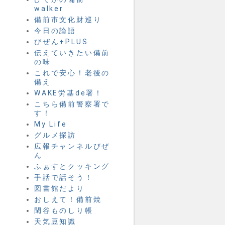
walker
備前市文化財巡り
今日の論語
びぜん+PLUS
伝えていきたい備前
の味
これで安心！老後の
備え
WAKE労基de署！
こちら備前警察署で
す！
My Life
グルメ探訪
広報チャンネルびぜ
ん
ふぁすとクッキング
手話で話そう！
図書館だより
おしえて！備前焼
閑谷ものしり帳
天気豆知識