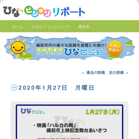
ホーム
ひなビジョンについて
番組表
Post
←
過去の投稿
次の投稿
→
navigation
2020年1月27日 月曜日