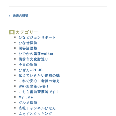
Post
←
過去の投稿
navigation
カテゴリー
ひなビジョンリポート
ひなせ探訪
閑谷論語塾
ひでかの備前walker
備前市文化財巡り
今日の論語
びぜん+PLUS
伝えていきたい備前の味
これで安心！老後の備え
WAKE労基de署！
こちら備前警察署です！
My Life
グルメ探訪
広報チャンネルびぜん
ふぁすとクッキング