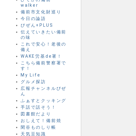
walker
備前市文化財巡り
今日の論語
びぜん+PLUS
伝えていきたい備前
の味
これで安心！老後の
備え
WAKE労基de署！
こちら備前警察署で
す！
My Life
グルメ探訪
広報チャンネルびぜ
ん
ふぁすとクッキング
手話で話そう！
図書館だより
おしえて！備前焼
閑谷ものしり帳
天気豆知識