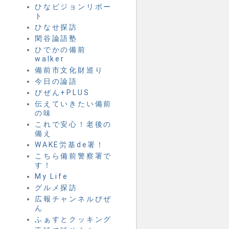
ひなビジョンリポー
ト
ひなせ探訪
閑谷論語塾
ひでかの備前
walker
備前市文化財巡り
今日の論語
びぜん+PLUS
伝えていきたい備前
の味
これで安心！老後の
備え
WAKE労基de署！
こちら備前警察署で
す！
My Life
グルメ探訪
広報チャンネルびぜ
ん
ふぁすとクッキング