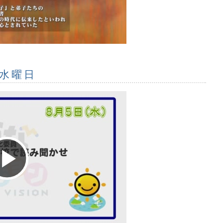
Video
 水曜日
Play
Video