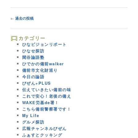
Post
←
過去の投稿
navigation
カテゴリー
ひなビジョンリポート
ひなせ探訪
閑谷論語塾
ひでかの備前walker
備前市文化財巡り
今日の論語
びぜん+PLUS
伝えていきたい備前の味
これで安心！老後の備え
WAKE労基de署！
こちら備前警察署です！
My Life
グルメ探訪
広報チャンネルびぜん
ふぁすとクッキング