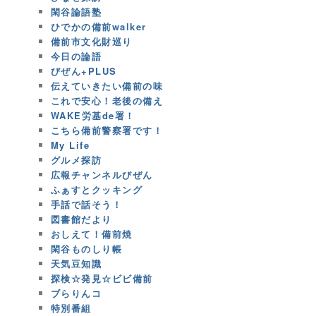
閑谷論語塾
ひでかの備前walker
備前市文化財巡り
今日の論語
びぜん+PLUS
伝えていきたい備前の味
これで安心！老後の備え
WAKE労基de署！
こちら備前警察署です！
My Life
グルメ探訪
広報チャンネルびぜん
ふぁすとクッキング
手話で話そう！
図書館だより
おしえて！備前焼
閑谷ものしり帳
天気豆知識
探検☆発見☆ビビ備前
ブらりんコ
特別番組