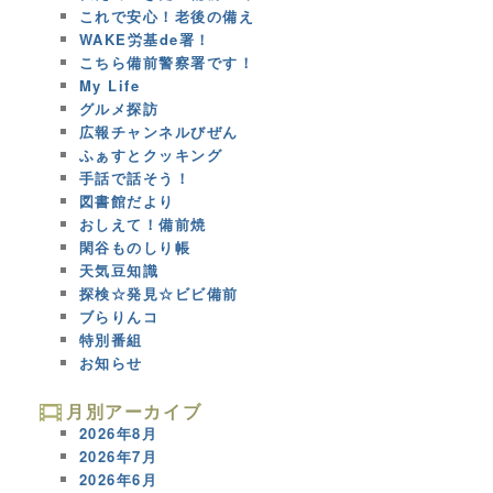
これで安心！老後の備え
WAKE労基de署！
こちら備前警察署です！
My Life
グルメ探訪
広報チャンネルびぜん
ふぁすとクッキング
手話で話そう！
図書館だより
おしえて！備前焼
閑谷ものしり帳
天気豆知識
探検☆発見☆ビビ備前
ブらりんコ
特別番組
お知らせ
月別アーカイブ
2026年8月
2026年7月
2026年6月