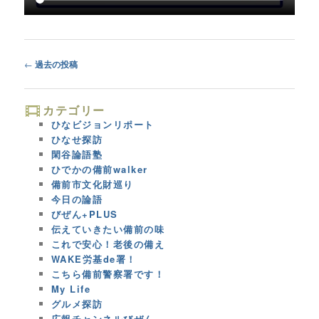
Post
←
過去の投稿
navigation
カテゴリー
ひなビジョンリポート
ひなせ探訪
閑谷論語塾
ひでかの備前walker
備前市文化財巡り
今日の論語
びぜん+PLUS
伝えていきたい備前の味
これで安心！老後の備え
WAKE労基de署！
こちら備前警察署です！
My Life
グルメ探訪
広報チャンネルびぜん