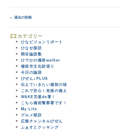
Post
←
過去の投稿
navigation
カテゴリー
ひなビジョンリポート
ひなせ探訪
閑谷論語塾
ひでかの備前walker
備前市文化財巡り
今日の論語
びぜん+PLUS
伝えていきたい備前の味
これで安心！老後の備え
WAKE労基de署！
こちら備前警察署です！
My Life
グルメ探訪
広報チャンネルびぜん
ふぁすとクッキング