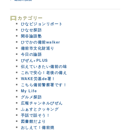
navigation
カテゴリー
ひなビジョンリポート
ひなせ探訪
閑谷論語塾
ひでかの備前walker
備前市文化財巡り
今日の論語
びぜん+PLUS
伝えていきたい備前の味
これで安心！老後の備え
WAKE労基de署！
こちら備前警察署です！
My Life
グルメ探訪
広報チャンネルびぜん
ふぁすとクッキング
手話で話そう！
図書館だより
おしえて！備前焼