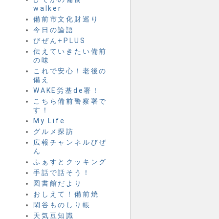
walker
備前市文化財巡り
今日の論語
びぜん+PLUS
伝えていきたい備前
の味
これで安心！老後の
備え
WAKE労基de署！
こちら備前警察署で
す！
My Life
グルメ探訪
広報チャンネルびぜ
ん
ふぁすとクッキング
手話で話そう！
図書館だより
おしえて！備前焼
閑谷ものしり帳
天気豆知識