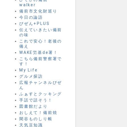
walker
備前市文化財巡り
今日の論語
びぜん+PLUS
伝えていきたい備前
の味
これで安心！老後の
備え
WAKE労基de署！
こちら備前警察署で
す！
My Life
グルメ探訪
広報チャンネルびぜ
ん
ふぁすとクッキング
手話で話そう！
図書館だより
おしえて！備前焼
閑谷ものしり帳
天気豆知識