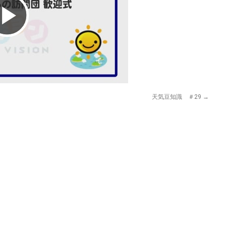
Play
Video
天気豆知識 ＃29
→