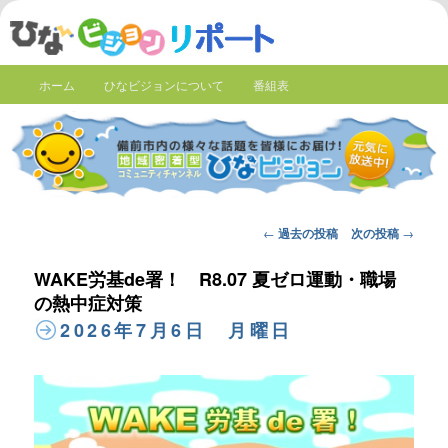
ホーム
ひなビジョンについて
番組表
Post
←
過去の投稿
次の投稿
→
navigation
WAKE労基de署！ R8.07 夏ゼロ運動・職場
の熱中症対策
2026年7月6日 月曜日