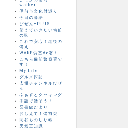
walker
備前市文化財巡り
今日の論語
びぜん+PLUS
伝えていきたい備前
の味
これで安心！老後の
備え
WAKE労基de署！
こちら備前警察署で
す！
My Life
グルメ探訪
広報チャンネルびぜ
ん
ふぁすとクッキング
手話で話そう！
図書館だより
おしえて！備前焼
閑谷ものしり帳
天気豆知識