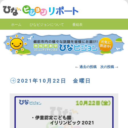
ホーム
ひなビジョンについて
番組表
Post
←
過去の投稿
次の投稿
→
navigation
2021年10月22日 金曜日