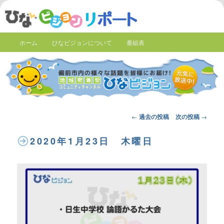
ホーム
ひなビジョンについて
番組表
Post
←
過去の投稿
次の投稿
→
navigation
2020年1月23日 木曜日