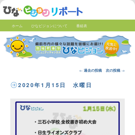
ホーム
ひなビジョンについて
番組表
Post
←
過去の投稿
次の投稿
→
navigation
2020年1月15日 水曜日