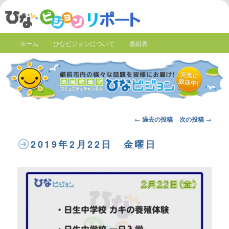
ホーム
ひなビジョンについて
番組表
Post
←
過去の投稿
次の投稿
→
navigation
2019年2月22日 金曜日