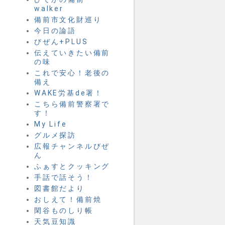
walker
備前市文化財巡り
今日の論語
びぜん+PLUS
伝えていきたい備前
の味
これで安心！老後の
備え
WAKE労基de署！
こちら備前警察署で
す！
My Life
グルメ探訪
広報チャンネルびぜ
ん
ふぁすとクッキング
手話で話そう！
図書館だより
おしえて！備前焼
閑谷ものしり帳
天気豆知識