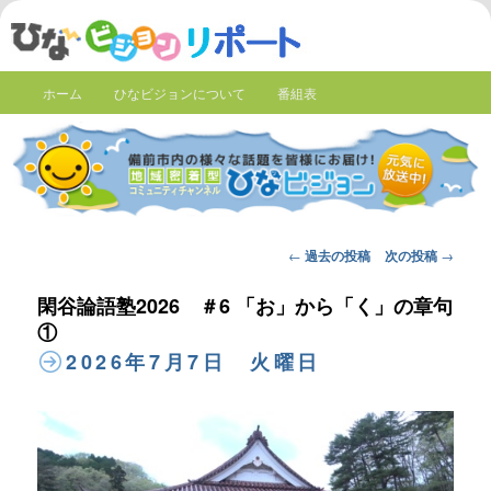
ホーム
ひなビジョンについて
番組表
Post
←
過去の投稿
次の投稿
→
navigation
閑谷論語塾2026 ＃6 「お」から「く」の章句
①
2026年7月7日 火曜日