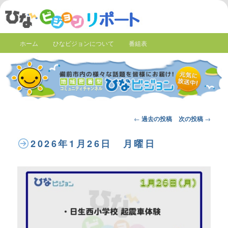
ホーム
ひなビジョンについて
番組表
Post
←
過去の投稿
次の投稿
→
navigation
2026年1月26日 月曜日