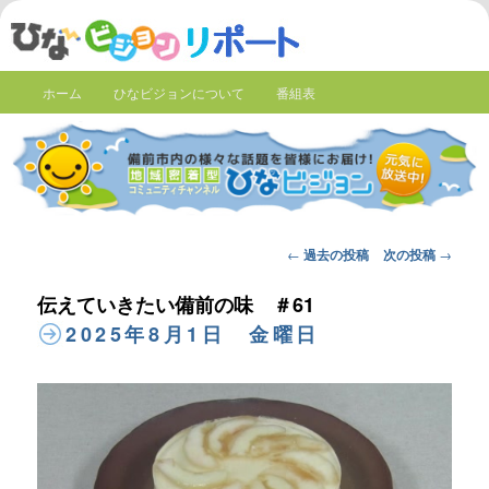
ホーム
ひなビジョンについて
番組表
Post
←
過去の投稿
次の投稿
→
navigation
伝えていきたい備前の味 ＃61
2025年8月1日 金曜日