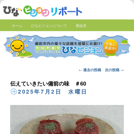
ホーム
ひなビジョンについて
番組表
Post
←
過去の投稿
次の投稿
→
navigation
伝えていきたい備前の味 ＃60
2025年7月2日 水曜日