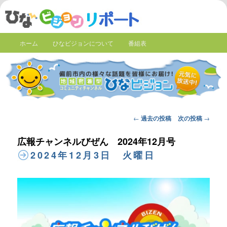
ホーム
ひなビジョンについて
番組表
Post
←
過去の投稿
次の投稿
→
navigation
広報チャンネルびぜん 2024年12月号
2024年12月3日 火曜日