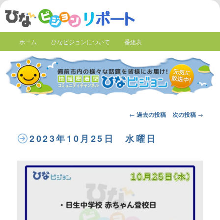
ホーム
ひなビジョンについて
番組表
Post
←
過去の投稿
次の投稿
→
navigation
2023年10月25日 水曜日