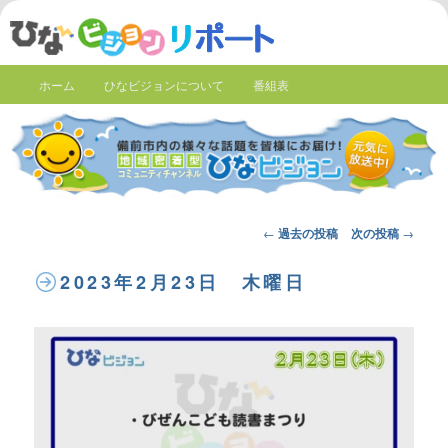
ホーム
ひなビジョンについて
番組表
Post
←
過去の投稿
次の投稿
→
navigation
2023年2月23日 木曜日