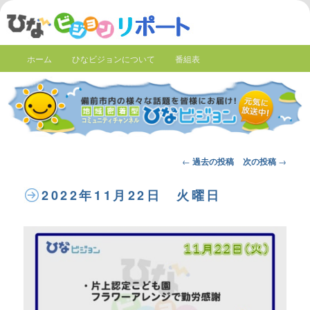
ホーム
ひなビジョンについて
番組表
Post
←
過去の投稿
次の投稿
→
navigation
2022年11月22日 火曜日