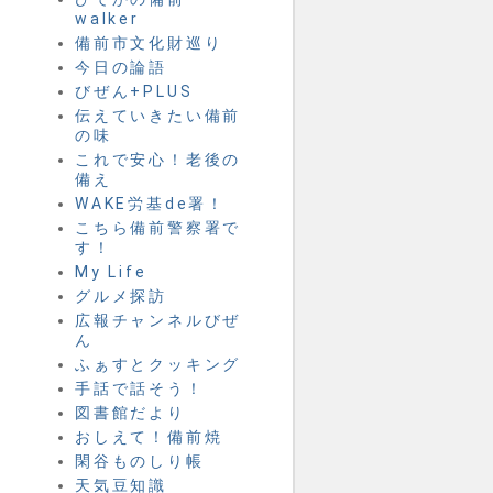
walker
備前市文化財巡り
今日の論語
びぜん+PLUS
伝えていきたい備前
の味
これで安心！老後の
備え
WAKE労基de署！
こちら備前警察署で
す！
My Life
グルメ探訪
広報チャンネルびぜ
ん
ふぁすとクッキング
手話で話そう！
図書館だより
おしえて！備前焼
閑谷ものしり帳
天気豆知識