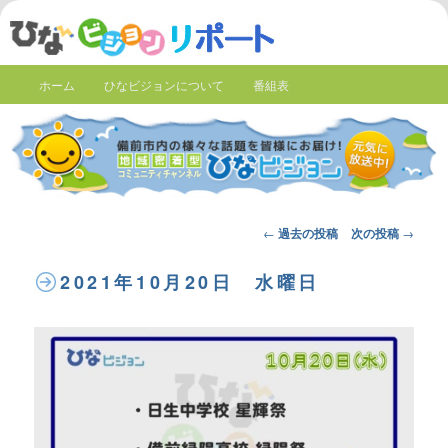
ホーム
ひなビジョンについて
番組表
Post
←
過去の投稿
次の投稿
→
navigation
2021年10月20日 水曜日