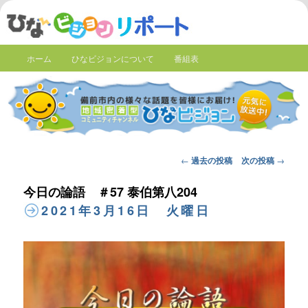
ホーム
ひなビジョンについて
番組表
Post
←
過去の投稿
次の投稿
→
navigation
今日の論語 ＃57 泰伯第八204
2021年3月16日 火曜日