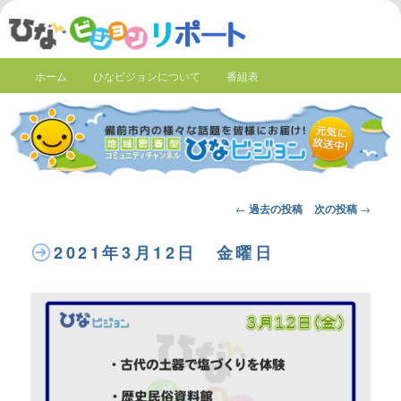
ホーム
ひなビジョンについて
番組表
Post
←
過去の投稿
次の投稿
→
navigation
2021年3月12日 金曜日