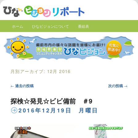
ホーム
ひなビジョンについて
番組表
月別アーカイブ:
12月 2016
Post
←
過去の投稿
次の投稿
→
navigation
探検☆発見☆ビビ備前 ＃9
2016年12月19日 月曜日