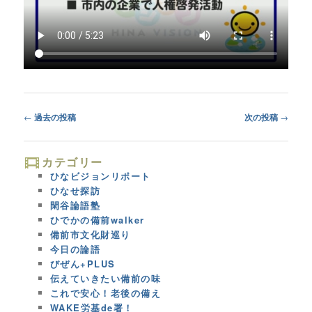
Post
←
過去の投稿
次の投稿
→
navigation
カテゴリー
ひなビジョンリポート
ひなせ探訪
閑谷論語塾
ひでかの備前walker
備前市文化財巡り
今日の論語
びぜん+PLUS
伝えていきたい備前の味
これで安心！老後の備え
WAKE労基de署！